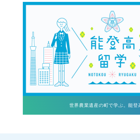
世界農業遺産の町で学ぶ。能登高