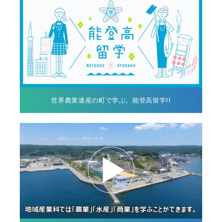
世界農業遺産の町で学ぶ。能登高留学!!