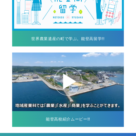
世界農業遺産の町で学ぶ。能登高留学!!
能登高校紹介ムービー!!