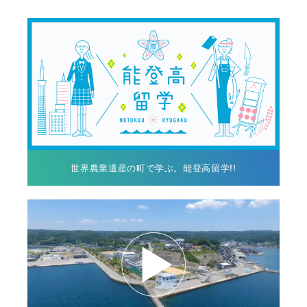
世界農業遺産の町で学ぶ。能登高留学!!