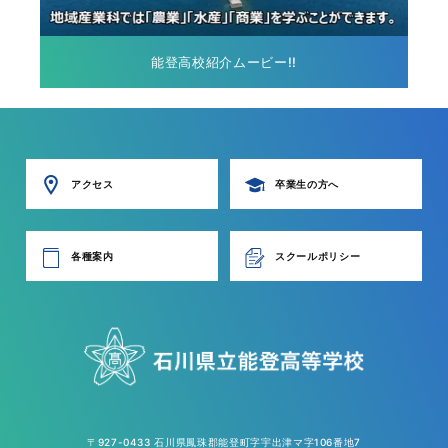
能登高校紹介ムービー!!
アクセス
卒業生の方へ
各種案内
スクールポリシー
〒927-0433 石川県鳳珠郡能登町字宇出津マ字106番地7