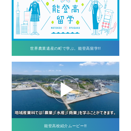
世界農業遺産の町で学ぶ。能登高留学!!
能登高校紹介ムービー!!