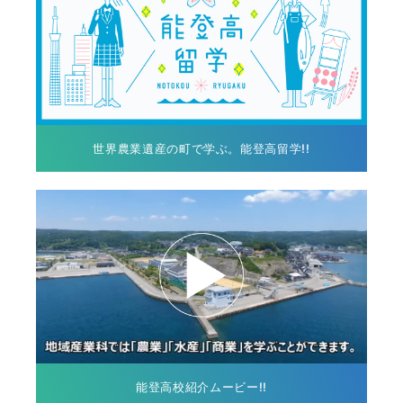
世界農業遺産の町で学ぶ。能登高留学!!
能登高校紹介ムービー!!