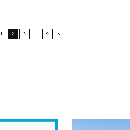
1
2
3
…
9
>