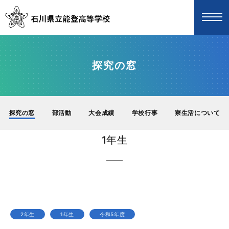
探究の窓
探究の窓
部活動
大会成績
学校行事
寮生活について
1年生
2年生
1年生
令和5年度