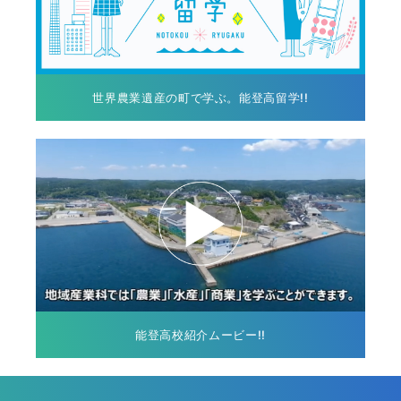
世界農業遺産の町で学ぶ。能登高留学!!
能登高校紹介ムービー!!