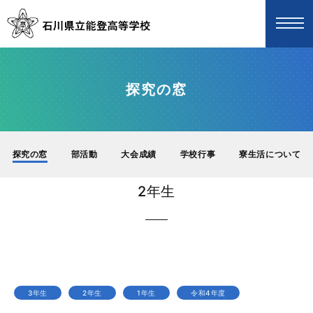
探究の窓
探究の窓
部活動
大会成績
学校行事
寮生活について
2年生
3年生
2年生
1年生
令和4年度