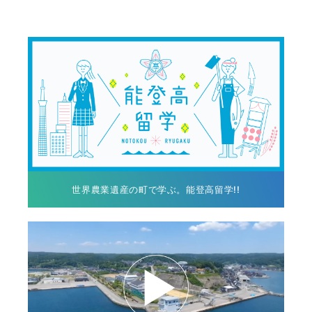
世界農業遺産の町で学ぶ。能登高留学!!