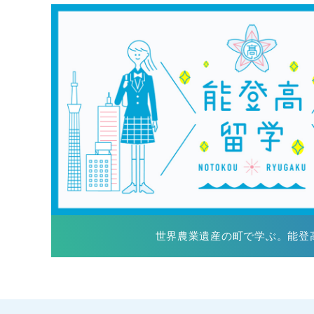
世界農業遺産の町で学ぶ。能登高