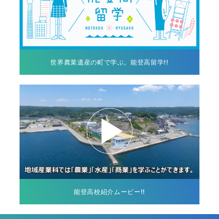
世界農業遺産の町で学ぶ。能登高留学!!
能登高校紹介ムービー!!