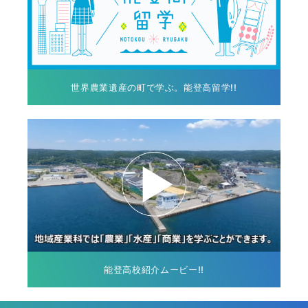
世界農業遺産の町で学ぶ。能登高留学!!
能登高校紹介ムービー!!