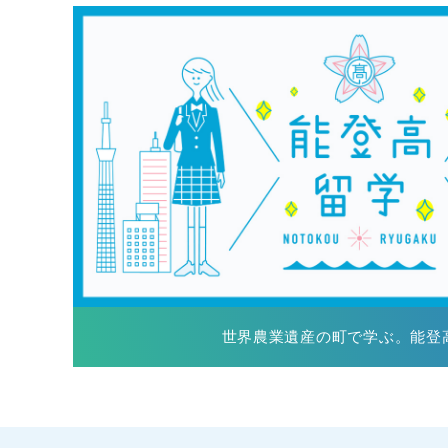
世界農業遺産の町で学ぶ。能登高