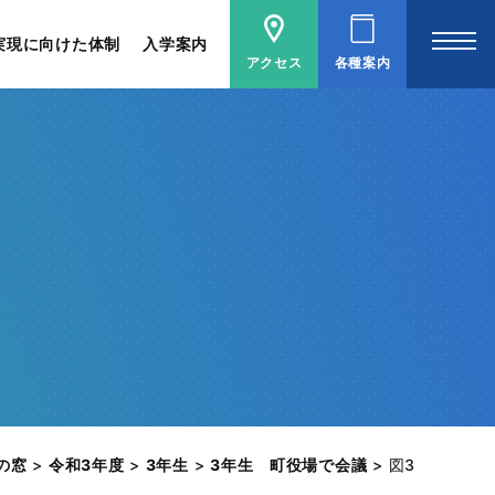
実現に向けた体制
入学案内
アクセス
各種案内
の窓
>
令和3年度
>
3年生
>
3年生 町役場で会議
>
図3