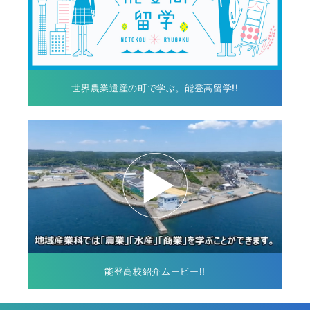
世界農業遺産の町で学ぶ。能登高留学!!
能登高校紹介ムービー!!