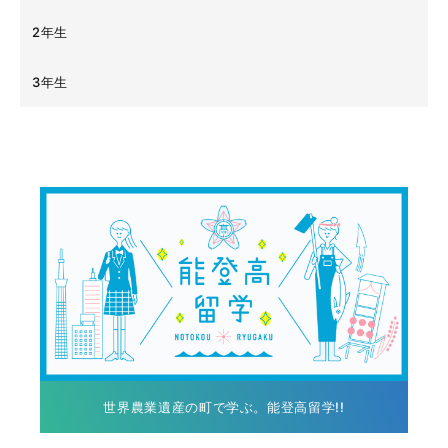
2年生
3年生
世界農業遺産の町で学ぶ。能登高留学!!