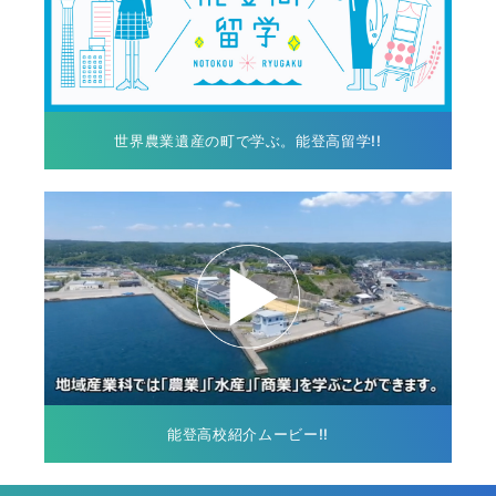
世界農業遺産の町で学ぶ。能登高留学!!
能登高校紹介ムービー!!