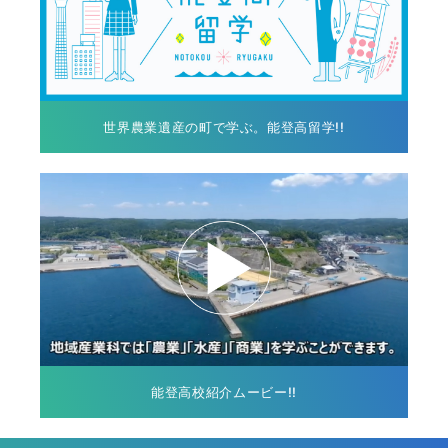
世界農業遺産の町で学ぶ。能登高留学!!
能登高校紹介ムービー!!