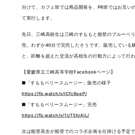
分けて、カフェ班では商品開発を、PR班ではお互い
て実行します。
先日、三崎高校生は三崎のすももと能登のブルーベ
売。わずか40分で完売したそうです。販売している
と、距離を超えた交流が高校生の行動力によって行
【愛媛県立三崎高等学校Facebookページ】
■「すももベリースムージー」販売の様子
https://fb.watch/v/ICfc6eeP/
■「すももベリースムージー」完売
https://fb.watch/v/1UT5hjAjL/
次は能登高生が能登でのコラボ企画を仕掛ける予定