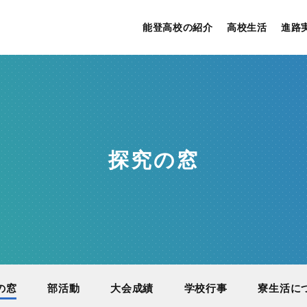
能登高校の紹介
高校生活
進路
探究の窓
の窓
部活動
大会成績
学校行事
寮生活に