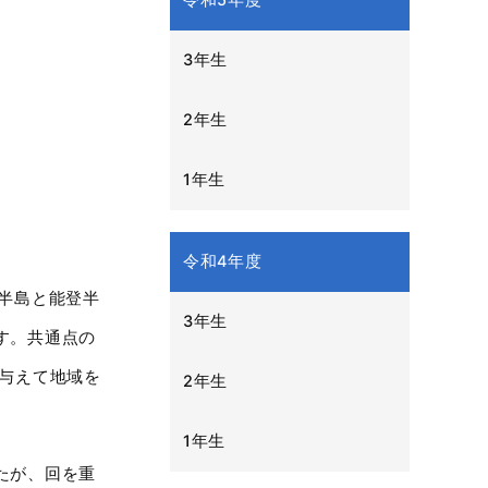
令和5年度
3年生
2年生
1年生
令和4年度
半島と能登半
3年生
す。共通点の
与えて地域を
2年生
1年生
たが、回を重