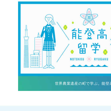
世界農業遺産の町で学ぶ。能登高