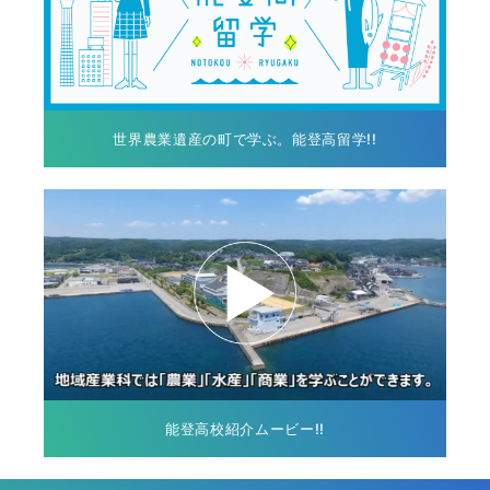
世界農業遺産の町で学ぶ。能登高留学!!
能登高校紹介ムービー!!