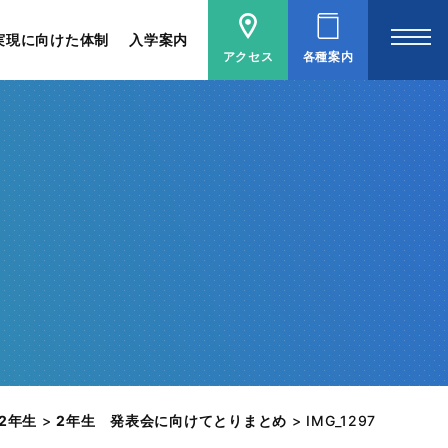
実現に向けた体制
入学案内
アクセス
各種案内
2年生
>
2年生 発表会に向けてとりまとめ
>
IMG_1297