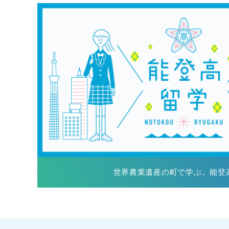
世界農業遺産の町で学ぶ。能登高