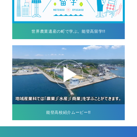
世界農業遺産の町で学ぶ。能登高留学!!
能登高校紹介ムービー!!