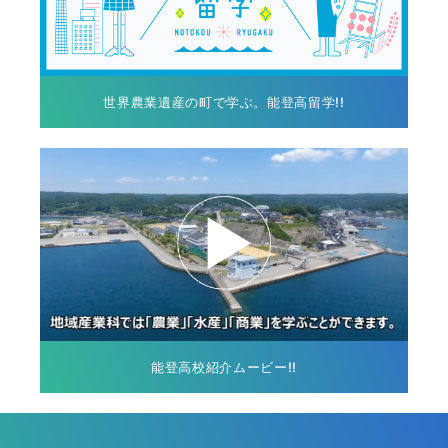
世界農業遺産の町で学ぶ。能登高留学!!
能登高校紹介ムービー!!