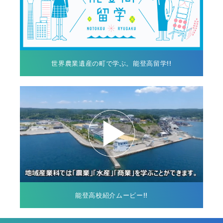
世界農業遺産の町で学ぶ。能登高留学!!
能登高校紹介ムービー!!