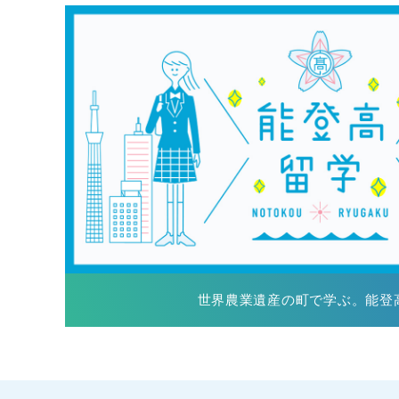
世界農業遺産の町で学ぶ。能登高