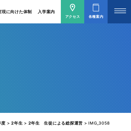
実現に向けた体制
入学案内
アクセス
各種案内
年度
>
2年生
>
2年生 生徒による総探運営
>
IMG_3058