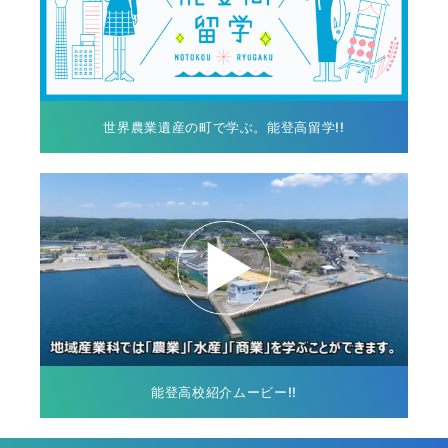
世界農業遺産の町で学ぶ。能登高留学!!
能登高校紹介ムービー!!