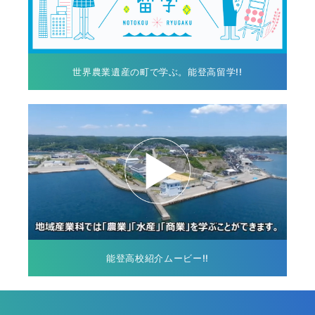
世界農業遺産の町で学ぶ。能登高留学!!
能登高校紹介ムービー!!