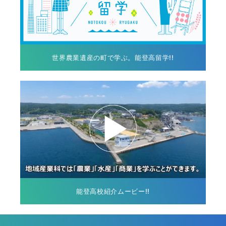
世界農業遺産の町で学ぶ。能登高留学!!
能登高校紹介ムービー!!