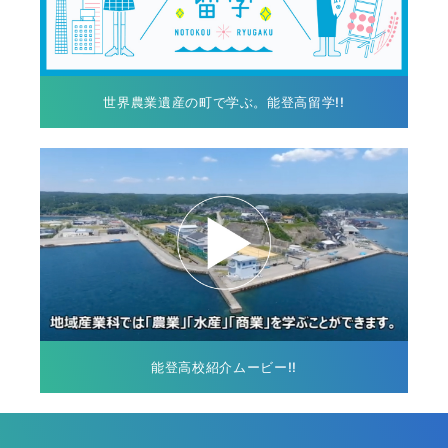
世界農業遺産の町で学ぶ。能登高留学!!
能登高校紹介ムービー!!