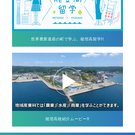
世界農業遺産の町で学ぶ。能登高留学!!
能登高校紹介ムービー!!