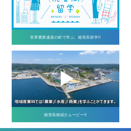
世界農業遺産の町で学ぶ。能登高留学!!
能登高校紹介ムービー!!