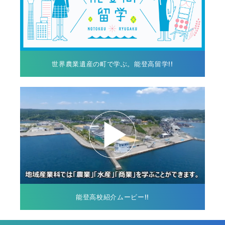
世界農業遺産の町で学ぶ。能登高留学!!
能登高校紹介ムービー!!