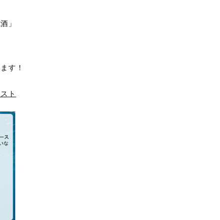
成酒」
います！
テスト