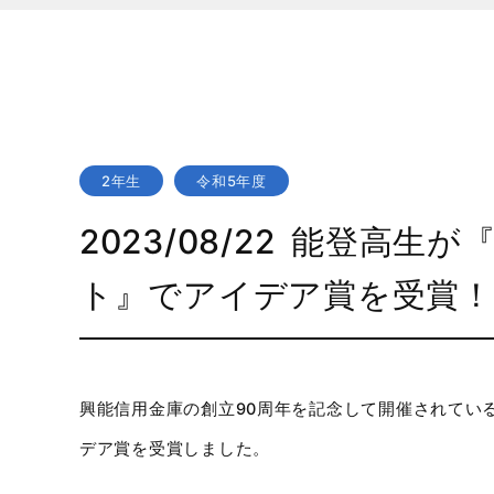
2年生
令和5年度
2023/08/22
能登高生が
ト』でアイデア賞を受賞！
興能信用金庫の創立90周年を記念して開催されてい
デア賞を受賞しました。