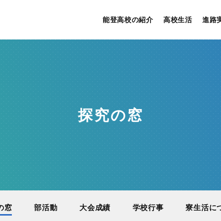
能登高校の紹介
高校生活
進路
探究の窓
の窓
部活動
大会成績
学校行事
寮生活に