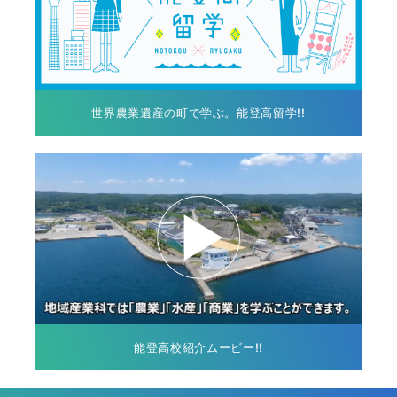
世界農業遺産の町で学ぶ。能登高留学!!
能登高校紹介ムービー!!