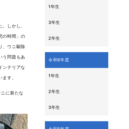
1年生
3年生
た。しかし、
究の時間」の
2年生
り、ウニ駆除
いう問題もあ
令和6年度
インテリアな
1年生
います。
2年生
ウニに新たな
3年生