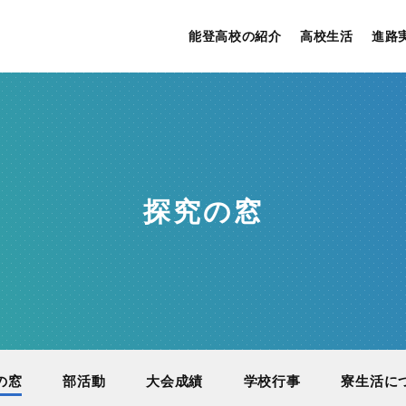
能登高校の紹介
高校生活
進路
探究の窓
の窓
部活動
大会成績
学校行事
寮生活に