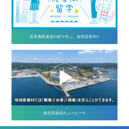
世界農業遺産の町で学ぶ。能登高留学!!
能登高校紹介ムービー!!