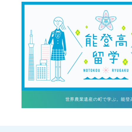
世界農業遺産の町で学ぶ。能登高