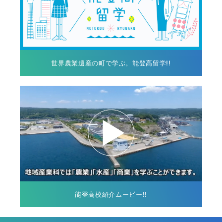
世界農業遺産の町で学ぶ。能登高留学!!
能登高校紹介ムービー!!