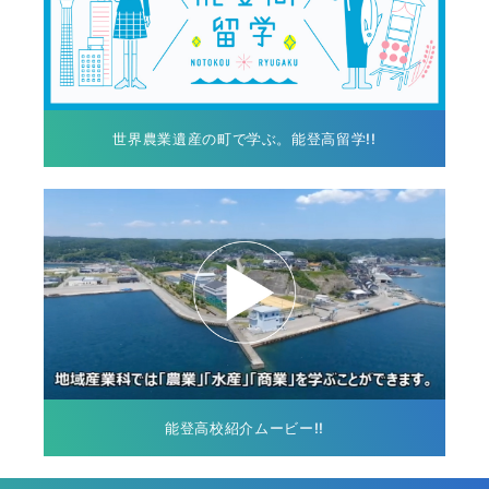
世界農業遺産の町で学ぶ。能登高留学!!
能登高校紹介ムービー!!