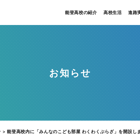
能登高校の紹介
高校生活
進路
お知らせ
せ
>
能登高校内に「みんなのこども部屋 わくわくぷらざ」を開設し