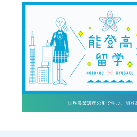
世界農業遺産の町で学ぶ。能登高