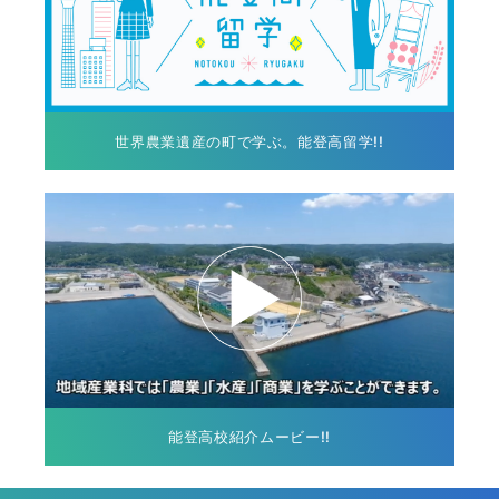
世界農業遺産の町で学ぶ。能登高留学!!
能登高校紹介ムービー!!