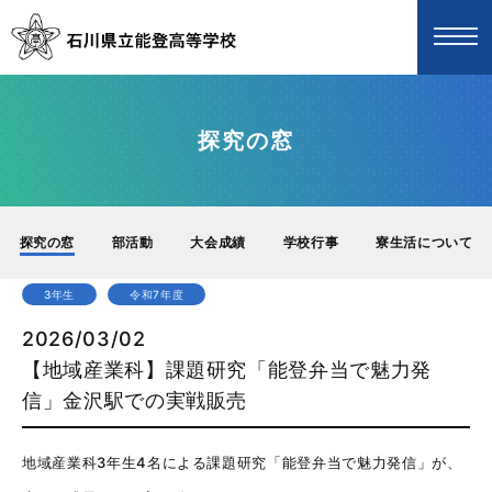
探究の窓
探究の窓
部活動
大会成績
学校行事
寮生活について
3年生
令和7年度
2026/03/02
【地域産業科】課題研究「能登弁当で魅力発
信」金沢駅での実戦販売
地域産業科3年生4名による課題研究「能登弁当で魅力発信」が、