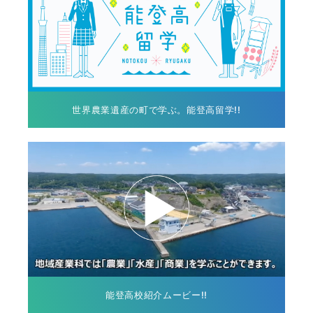
世界農業遺産の町で学ぶ。能登高留学!!
能登高校紹介ムービー!!