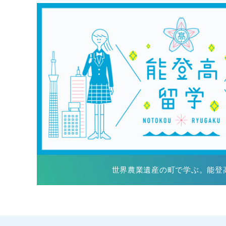
世界農業遺産の町で学ぶ。能登高