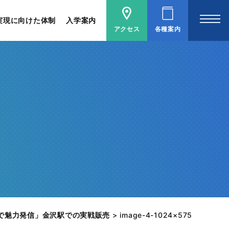
実現に向けた体制
入学案内
アクセス
各種案内
で魅力発信」金沢駅での実戦販売
>
image-4-1024×575